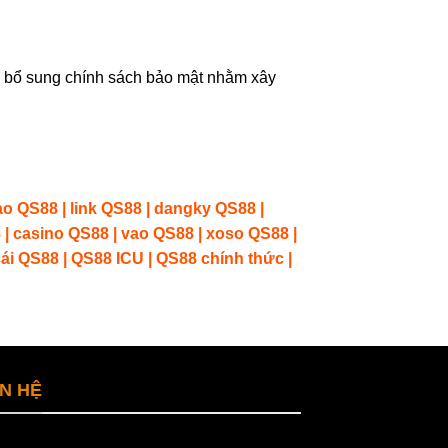
c bổ sung chính sách bảo mật nhằm xây
ao QS88 | link QS88 | dangky QS88 |
 | casino QS88 | vao QS88 | xoso QS88 |
ái QS88 | QS88 ICU | QS88 chính thức |
ÊN HỆ