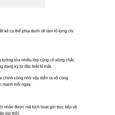
ệt kê cụ thể phía dưới sẽ làm rõ từng chi
ụng tường lửa nhiều lớp củng cố vững chắc
 dạng ký tự đặc biệt bí mật.
ài chính cũng nhờ vậy diễn ra vô cùng
nh mạnh mỗi ngày.
i nhận được mã kích hoạt gửi trực tiếp về
ặn kịp thời.