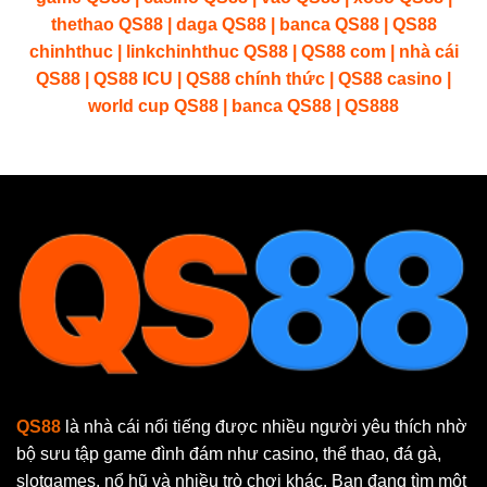
thethao QS88 | daga QS88 | banca QS88 | QS88
chinhthuc | linkchinhthuc QS88 | QS88 com | nhà cái
QS88 | QS88 ICU | QS88 chính thức | QS88 casino |
world cup QS88 | banca QS88 | QS888
QS88
là nhà cái nổi tiếng được nhiều người yêu thích nhờ
bộ sưu tập game đình đám như casino, thể thao, đá gà,
slotgames, nổ hũ và nhiều trò chơi khác. Bạn đang tìm một