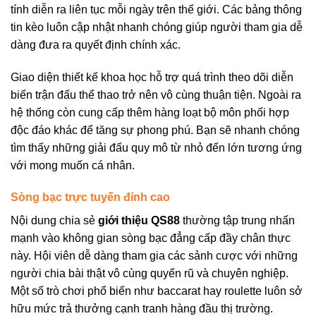
tính diễn ra liên tục mỗi ngày trên thế giới. Các bảng thông
tin kèo luôn cập nhật nhanh chóng giúp người tham gia dễ
dàng đưa ra quyết định chính xác.
Giao diện thiết kế khoa học hỗ trợ quá trình theo dõi diễn
biến trận đấu thể thao trở nên vô cùng thuận tiện. Ngoài ra
hệ thống còn cung cấp thêm hàng loạt bộ môn phối hợp
độc đáo khác để tăng sự phong phú. Bạn sẽ nhanh chóng
tìm thấy những giải đấu quy mô từ nhỏ đến lớn tương ứng
với mong muốn cá nhân.
Sòng bạc trực tuyến đỉnh cao
Nội dung chia sẻ
giới thiệu QS88
thường tập trung nhấn
mạnh vào không gian sòng bạc đẳng cấp đầy chân thực
này. Hội viên dễ dàng tham gia các sảnh cược với những
người chia bài thật vô cùng quyến rũ và chuyên nghiệp.
Một số trò chơi phổ biến như baccarat hay roulette luôn sở
hữu mức trả thưởng cạnh tranh hàng đầu thị trường.