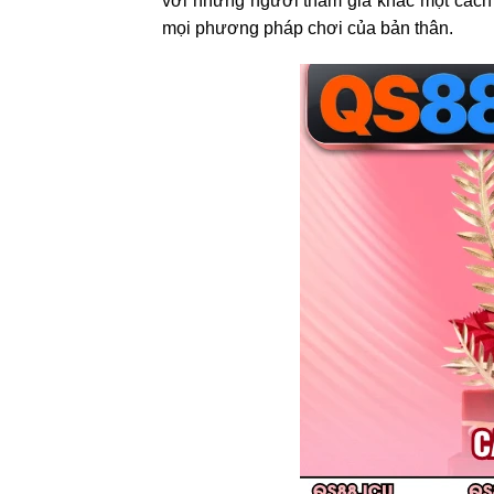
với những người tham gia khác một cách 
mọi phương pháp chơi của bản thân.