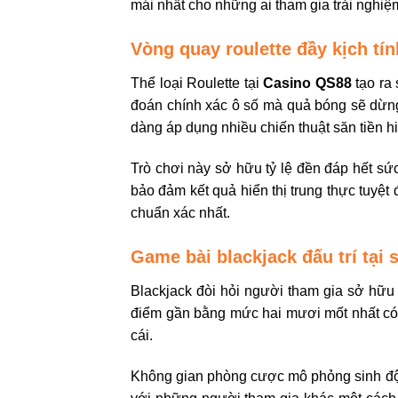
mái nhất cho những ai tham gia trải nghiệ
Vòng quay roulette đầy kịch tín
Thể loại Roulette tại
Casino QS88
tạo ra
đoán chính xác ô số mà quả bóng sẽ dừng
dàng áp dụng nhiều chiến thuật săn tiền h
Trò chơi này sở hữu tỷ lệ đền đáp hết sứ
bảo đảm kết quả hiển thị trung thực tuyệ
chuẩn xác nhất.
Game bài blackjack đấu trí tại
Blackjack đòi hỏi người tham gia sở hữu ó
điểm gần bằng mức hai mươi mốt nhất có t
cái.
Không gian phòng cược mô phỏng sinh độn