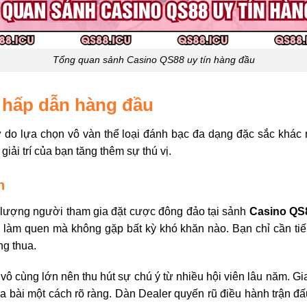
Tổng quan sảnh Casino QS88 uy tín hàng đầu
 hấp dẫn hàng đầu
ự do lựa chọn vô vàn thể loại đánh bạc đa dạng đặc sắc khá
 giải trí của bạn tăng thêm sự thú vị.
n
ố lượng người tham gia đặt cược đông đảo tại sảnh
Casino QS
 làm quen mà không gặp bất kỳ khó khăn nào. Bạn chỉ cần tiến
ng thua.
 vô cùng lớn nên thu hút sự chú ý từ nhiều hội viên lâu năm. Gi
hia bài một cách rõ ràng. Dàn Dealer quyến rũ điều hành trận 