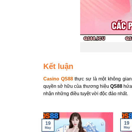
Kết luận
Casino QS88
thực sự là một không gian 
quyền sở hữu của thương hiệu
QS88
hứa 
nhận những điều tuyệt vời độc đáo nhất.
19
19
May
May