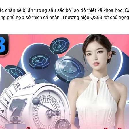
ắc chắn sẽ bị ấn tượng sâu sắc bởi sơ đồ thiết kế khoa học. C
ng phù hợp sở thích cá nhân. Thương hiệu QS88 rất chú trọng 