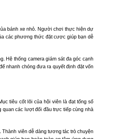
 của bánh xe nhỏ. Người chơi thực hiện dự
của các phương thức đặt cược giúp bạn dễ
ùng. Hệ thống camera giám sát đa góc cạnh
 để nhanh chóng đưa ra quyết định đặt vốn
c tiêu cốt lõi của hội viên là đạt tổng số
 quan các lượt đối đầu trực tiếp cùng nhà
 Thành viên dễ dàng tương tác trò chuyện