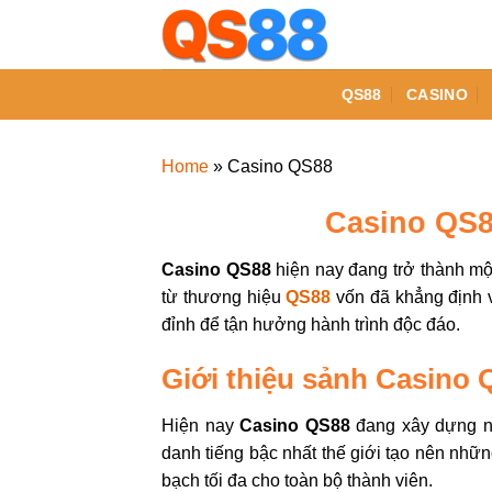
Skip
to
content
QS88
CASINO
Home
»
Casino QS88
Casino QS8
Casino QS88
hiện nay đang trở thành mộ
từ thương hiệu
QS88
vốn đã khẳng định v
đỉnh để tận hưởng hành trình độc đáo.
Giới thiệu sảnh Casino 
Hiện nay
Casino QS88
đang xây dựng ni
danh tiếng bậc nhất thế giới tạo nên nhữn
bạch tối đa cho toàn bộ thành viên.